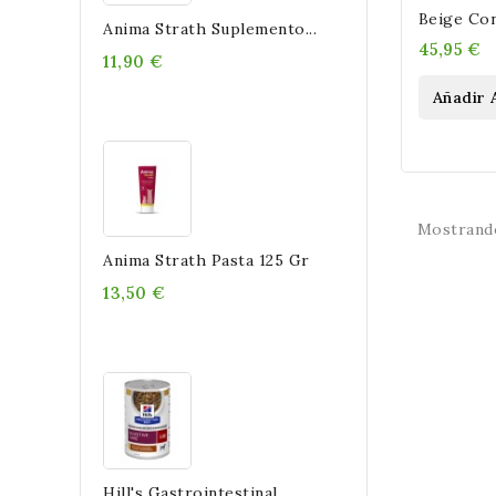
Beige Co
Anima Strath Suplemento...
36x36x70
45,95 €
11,90 €
Añadir 
Mostrando
Anima Strath Pasta 125 Gr
13,50 €
Hill's Gastrointestinal...