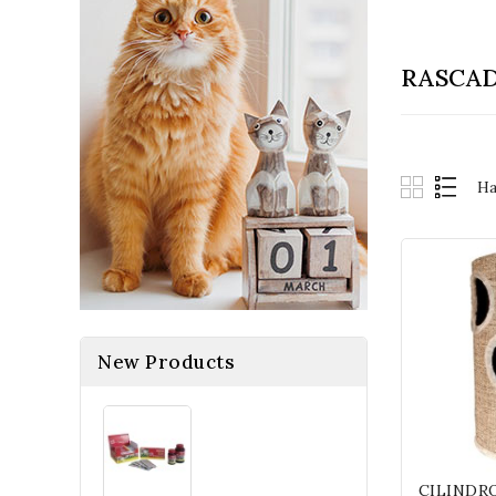
RASCA
Ha
New Products
CILINDRO Rascad