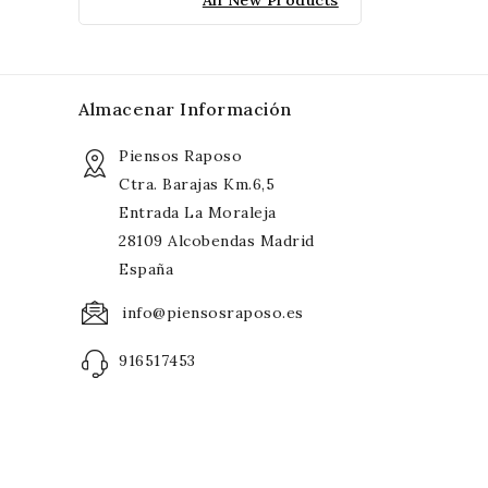
All New Products
Almacenar Información
Piensos Raposo
Ctra. Barajas Km.6,5
Entrada La Moraleja
28109 Alcobendas Madrid
España
info@piensosraposo.es
916517453