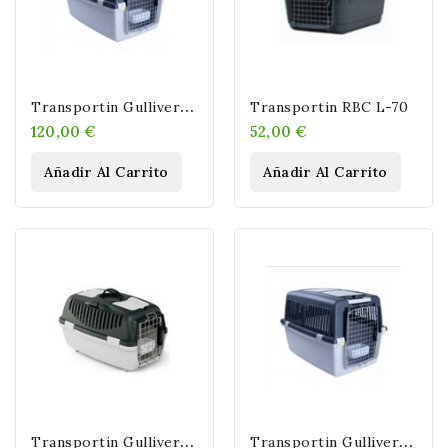
T
Ransportin Gulliver 7 IATA
Transportin RBC L-70
120,00 €
52,00 €
Añadir Al Carrito
Añadir Al Carrito
T
Ransportin Gulliver 3 IATA
T
Ransportin Gulliver 6 IATA