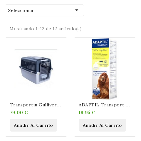

Seleccionar
Mostrando 1-12 de 12 artículo(s)
T
Ransportin Gulliver 5 IATA
A
DAPTIL Transport Spray Antiestrés Para Perros.
79,00 €
19,95 €
Añadir Al Carrito
Añadir Al Carrito