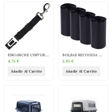
E
NGANCHE CINTURÓN DE SEGURIDAD
B
OLSAS RECOGIDA EXCREMENTOS 20 ROLLOS 20 BOLSAS
4,75 €
5,95 €
Añadir Al Carrito
Añadir Al Carrito