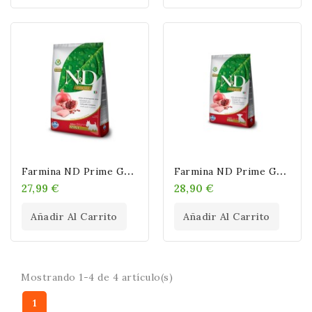
F
Armina ND Prime Grain Free Mini Pollo
F
Armina ND Prime Grain Free Puppy Mini Pollo
27,99 €
28,90 €
Añadir Al Carrito
Añadir Al Carrito
Mostrando 1-4 de 4 artículo(s)
1