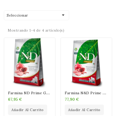

Seleccionar
Mostrando 1-4 de 4 artículo(s)
F
Armina ND Prime Grain Free Puppy Medium / Maxi Pollo
F
Armina N&D Prime Grain Free Adult Medium - Maxi Pollo Y Granada Perro
67,95 €
77,90 €
Añadir Al Carrito
Añadir Al Carrito