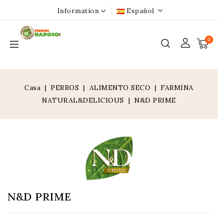
Information
Español
0
Casa
PERROS
ALIMENTO SECO
FARMINA
NATURAL&DELICIOUS
N&D PRIME
N&D PRIME