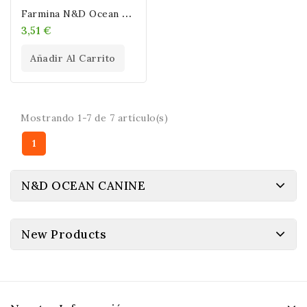
F
Armina N&D Ocean Adult Trucha & Salmón (Latas) 285 Gr
3,51 €
Añadir Al Carrito
Mostrando 1-7 de 7 artículo(s)
1
N&D OCEAN CANINE
New Products