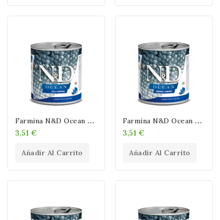
F
Armina N&D Ocean Adult Calabaza & Bacalao & Camaron (Latas) 285 Gr
F
Armina N&D Ocean Adult Arenque & Camaron (Latas) 285 Gr
3,51 €
3,51 €
Añadir Al Carrito
Añadir Al Carrito