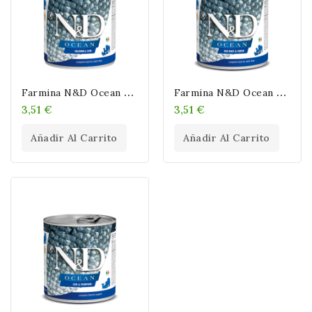
F
Armina N&D Ocean Adult Salmon & Bacalao (Latas) 285 Gr
F
Armina N&D Ocean Adult Lubina & Camaron (Latas) 285 Gr
3,51 €
3,51 €
Añadir Al Carrito
Añadir Al Carrito