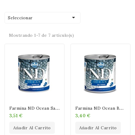

Seleccionar
Mostrando 1-7 de 7 artículo(s)
F
Armina ND Ocean Salmón Y Bacalao Latas Para Perros 285 Gr
F
Armina ND Ocean Bacalao Y Calabaza Latas Para Perros 285 Gr
3,51 €
3,40 €
Añadir Al Carrito
Añadir Al Carrito