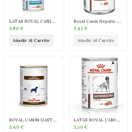
L
ATAS ROYAL CANIN HYPOALERGENIC 400 GR
R
Oyal Canin Hepatic Perro Lata 420 Gr
3,80 €
3,45 €
Añadir Al Carrito
Añadir Al Carrito
R
OYAL CANIN GASTROINTESTINAL HUMEDO 400 GR
L
ATAS ROYAL CANIN GASTROINTESTINAL LOW FAT 400 G
3,40 €
3,50 €