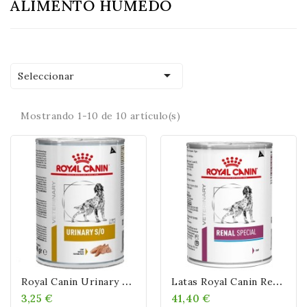
ALIMENTO HUMEDO

Seleccionar
Mostrando 1-10 de 10 artículo(s)
R
Oyal Canin Urinary S/O Dog Húmedo 400 Gr Lata
L
Atas Royal Canin Renal Special 410 Gr
3,25 €
41,40 €