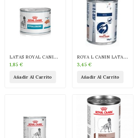
L
ATAS ROYAL CANIN HYPOALLERGENIC ((((200, PEQUEÑA))))) GR
R
OYA L CANIN LATAS RENAL 410 GR
1,85 €
3,45 €
Añadir Al Carrito
Añadir Al Carrito