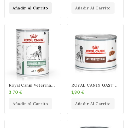
Añadir Al Carrito
Añadir Al Carrito
R
Oyal Canin Veterinary Canine Glycobalance Mousse 410 Gr
R
OYAL CANIN GASTROINTESTINAL HUMEDO (((200, PEQUEÑA))) GR
3,70 €
1,80 €
Añadir Al Carrito
Añadir Al Carrito