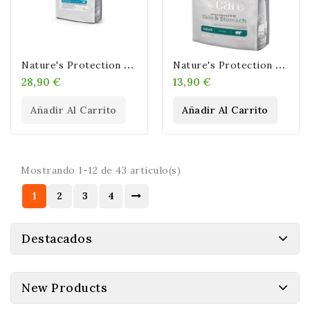
N
Ature's Protection Adult Pelo Blanco Grain Free Pescado Blanco
N
Ature's Protection Adulto Sensitive Skin & Stomach Cordero 1,5kg
28,90 €
13,90 €
Añadir Al Carrito
Añadir Al Carrito
Mostrando 1-12 de 43 artículo(s)
1
2
3
4
Destacados
New Products