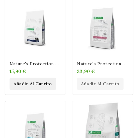
N
Ature's Protection Adult Pelo Oscuro Grain Free Carne De Ave 1,5kg
N
Ature's Protection Junior Pelo Blanco Grain Free Pescado Blanco
15,90 €
33,90 €
Añadir Al Carrito
Añadir Al Carrito