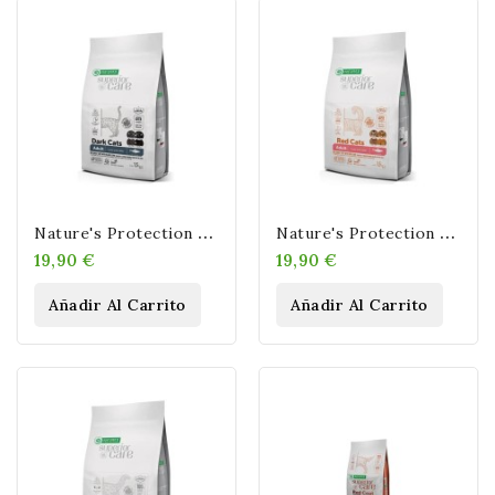
N
Ature's Protection Adult Pelo Oscuro Grain Free Arenque Para Gatos 1,5kg
N
Ature's Protection Adult Pelo Rojo Grain Free Arenque Para Gatos 1,5kg
19,90 €
19,90 €
Añadir Al Carrito
Añadir Al Carrito