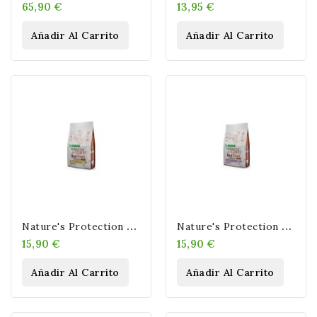
65,90 €
13,95 €
Añadir Al Carrito
Añadir Al Carrito
N
Ature's Protection Adult Red Coat No Grain Razas Pequeñas Salmón 1,5kg
N
Ature's Protection Junior Red Coat No Grain Razas Pequeñas Salmón 1,5kg
15,90 €
15,90 €
Añadir Al Carrito
Añadir Al Carrito