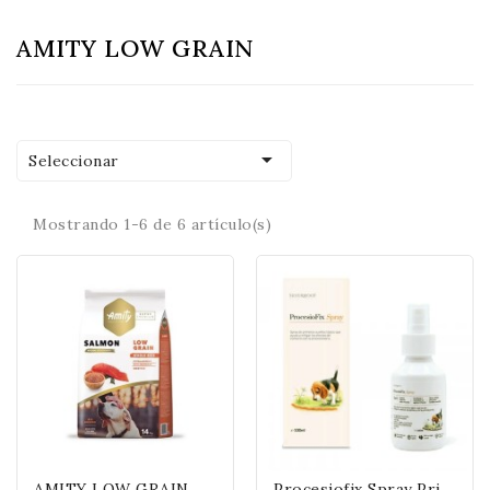
AMITY LOW GRAIN

Seleccionar
Mostrando 1-6 de 6 artículo(s)
A
MITY LOW GRAIN ADULT SALMON
P
Rocesiofix Spray Primeros Auxilios Contra Procesionaria En Perros