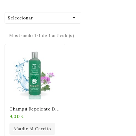

Seleccionar
Mostrando 1-1 de 1 artículo(s)
C
Hampú Repelente De Insectos MFS -1L
9,00 €
Añadir Al Carrito