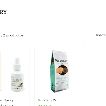
ARY
Ordena
y 2 productos.
ix Spray
Solidary 22
Auxilios