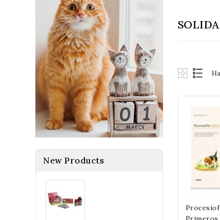
SOLID
Ha
New Products
Procesiof
Primeros 