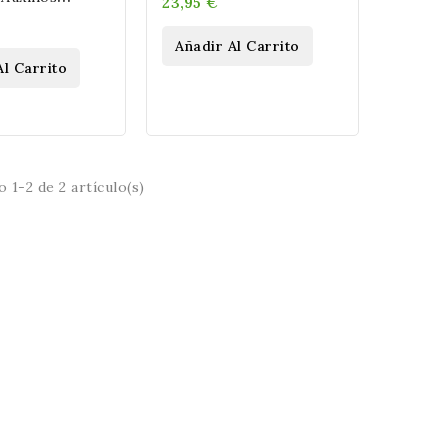
23,95 €
ocesionaria En
Añadir Al Carrito
Al Carrito
 1-2 de 2 artículo(s)