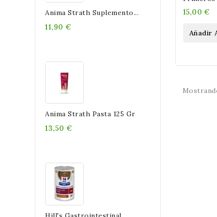
Contra Pr
15,00 €
Anima Strath Suplemento...
Perros
11,90 €
Añadir 
Mostrando
Anima Strath Pasta 125 Gr
13,50 €
Hill's Gastrointestinal...