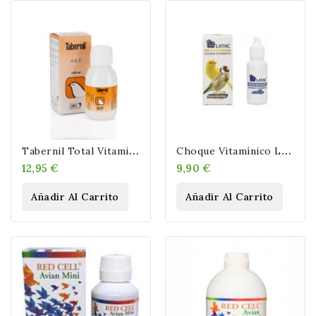
T
Abernil Total Vitaminas Gotas Para Pájaros 100 Ml
C
Hoque Vitamínico Latac Serishock 150 ML
12,95 €
9,90 €
Añadir Al Carrito
Añadir Al Carrito