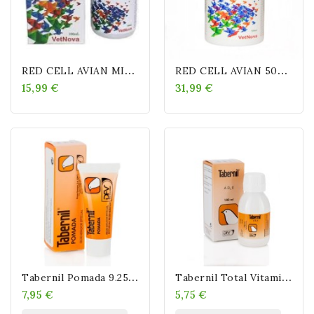
R
ED CELL AVIAN MINI 100ML
R
ED CELL AVIAN 500ML
15,99 €
31,99 €
T
Abernil Pomada 9.25 Gr
T
Abernil Total Vitaminas Gotas Para Pájaros 20 Ml
7,95 €
5,75 €