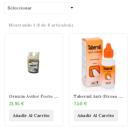

Seleccionar
Mostrando 1-8 de 8 artículo(s)
O
Rnizin Avifor Forte 250 Ml
T
Abernil Anti-Stress Para Pájaros
21,95 €
7,50 €
Añadir Al Carrito
Añadir Al Carrito