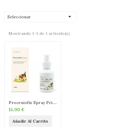

Seleccionar
Mostrando 1-1 de 1 artículo(s)
P
Rocesiofix Spray Primeros Auxilios Contra Procesionaria En Perros
15,00 €
Añadir Al Carrito