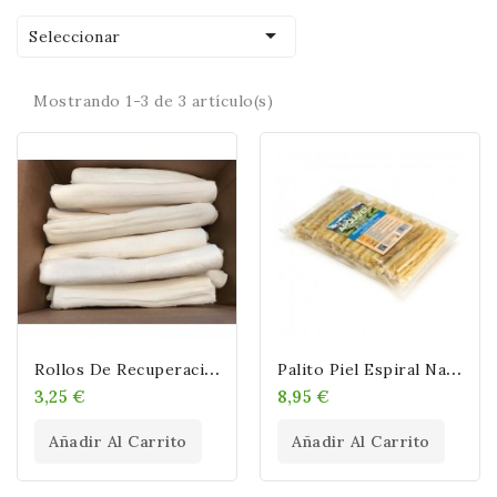

Seleccionar
Mostrando 1-3 de 3 artículo(s)
R
Ollos De Recuperación De Piel Cruda Blanca De 25,4 X 2,5 Cm
P
Alito Piel Espiral Natural Snacks Piel Prensada 100 UD
3,25 €
8,95 €
Añadir Al Carrito
Añadir Al Carrito