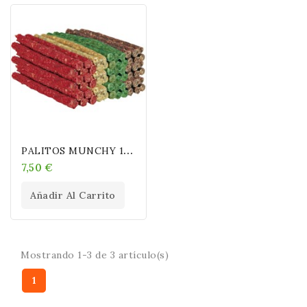
P
ALITOS MUNCHY 100 UNIDADES
7,50 €
Añadir Al Carrito
Mostrando 1-3 de 3 artículo(s)
1