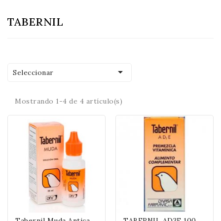
TABERNIL

Seleccionar
Mostrando 1-4 de 4 artículo(s)
T
Abernil Muda Anticaída De Plumas 20 Ml
T
ABERNIL AD3E 100 ML