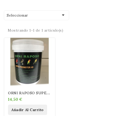

Seleccionar
Mostrando 1-1 de 1 artículo(s)
O
RNI RAPOSO SUPER PROMOTOR 40. 500gr
14,50 €
Añadir Al Carrito