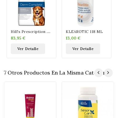
H
Ill's Prescription Diet Derm Complete Para Perros Skin Care
KLEAROTIC 118 ML
83,95 €
13,00 €
Ver Detalle
Ver Detalle
7 Otros Productos En La Misma Categoría: