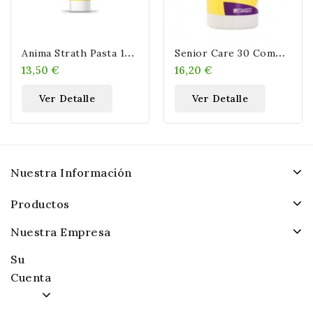
A
Nima Strath Pasta 125 Gr
S
Enior Care 30 Comprimidos
13,50 €
16,20 €
Ver Detalle
Ver Detalle
Nuestra Información
Productos
Nuestra Empresa
Su
Cuenta