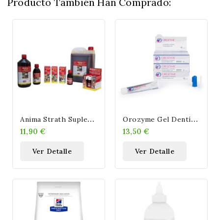
Producto También Han Comprado:
A
Nima Strath Suplemento Alimenticio Anima-Strath
O
Rozyme Gel Dentífrico Enzimático Perros Y Gatos
11,90 €
13,50 €
Ver Detalle
Ver Detalle