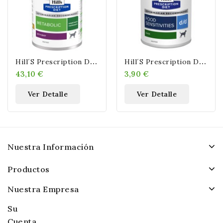
H
Ill´s Prescription Diet Metabolic Weight Loss & Maitenance Vacuno Perro...
H
Ill´s Prescription Diet D/d Food Sensitivities Pato Para Perro Latas 370 GR
43,10 €
3,90 €
Ver Detalle
Ver Detalle
Nuestra Información
Productos
Nuestra Empresa
Su
Cuenta