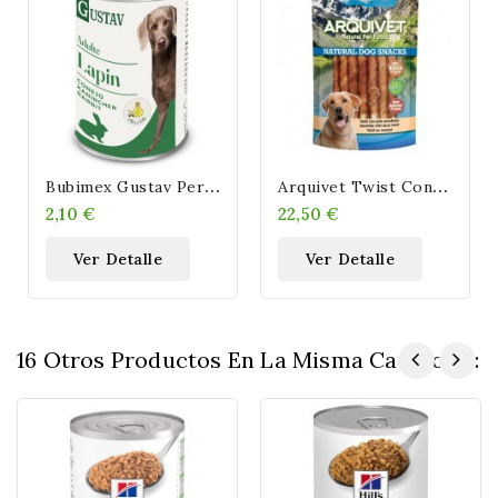
B
Ubimex Gustav Perro Paté De Conejo 400gr
A
Rquivet Twist Con Pato Enrollado - 13cm Natural Dog Snacks 1 Kg
2,10 €
22,50 €
Ver Detalle
Ver Detalle
16 Otros Productos En La Misma Categoría: