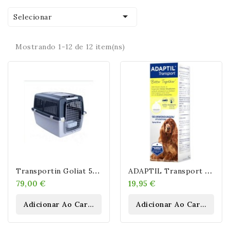

Selecionar
Mostrando 1-12 de 12 item(ns)
T
Ransportin Goliat 5 IATA
A
DAPTIL Transport Spray Antiestrés Para Perros.
79,00 €
19,95 €
Adicionar Ao Carrinho
Adicionar Ao Carrinho