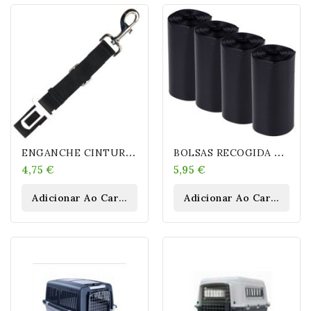
E
NGANCHE CINTURÓN DE SEGURIDAD
B
OLSAS RECOGIDA EXCREMENTOS 20 ROLLOS 20 BOLSAS
4,75 €
5,95 €
Adicionar Ao Carrinho
Adicionar Ao Carrinho