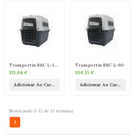
T
Ransportin RBC L-100
Transportin RBC L-90
113,64 €
104,55 €
Adicionar Ao Carrinho
Adicionar Ao Carrinho
Mostrando 1-12 de 12 item(ns)
1