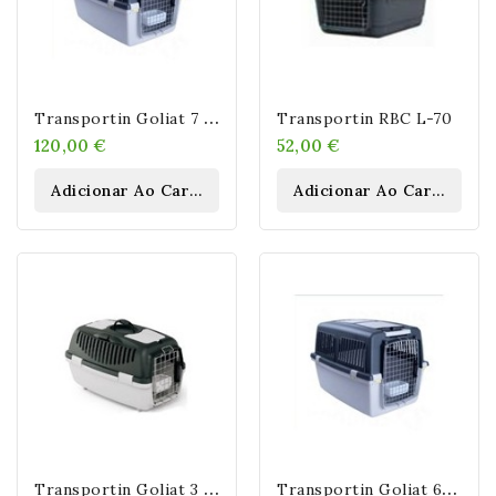
T
Ransportin Goliat 7 IATA
Transportin RBC L-70
120,00 €
52,00 €
Adicionar Ao Carrinho
Adicionar Ao Carrinho
T
Ransportin Goliat 3 IATA
T
Ransportin Goliat 6 IATA