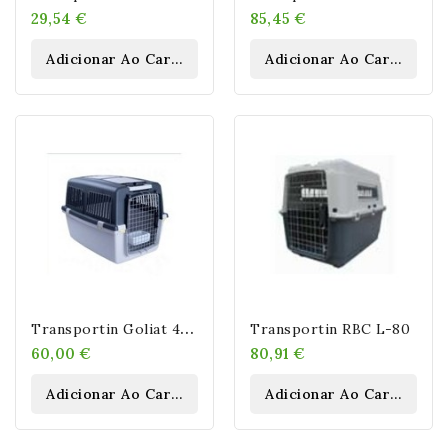
29,54 €
85,45 €
Adicionar Ao Carrinho
Adicionar Ao Carrinho
T
Ransportin Goliat 4 IATA
Transportin RBC L-80
60,00 €
80,91 €
Adicionar Ao Carrinho
Adicionar Ao Carrinho