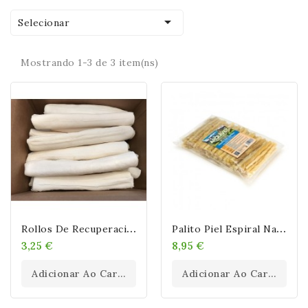

Selecionar
Mostrando 1-3 de 3 item(ns)
R
Ollos De Recuperación De Piel Cruda Blanca De 25,4 X 2,5 Cm
P
Alito Piel Espiral Natural Snacks Piel Prensada 100 UD
3,25 €
8,95 €
Adicionar Ao Carrinho
Adicionar Ao Carrinho