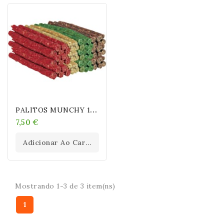
P
ALITOS MUNCHY 100 UNIDADES
7,50 €
Adicionar Ao Carrinho
Mostrando 1-3 de 3 item(ns)
1