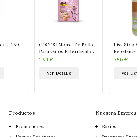
Forte 250
COCOSI Mouse De Pollo
Piss Stop 
Para Gatos Esterilizados
Repelente
85GR
M L
1,30 €
7,50 €
Ver Detalle
Ver Det
Productos
Nuestra Empres
Promociones
Envíos