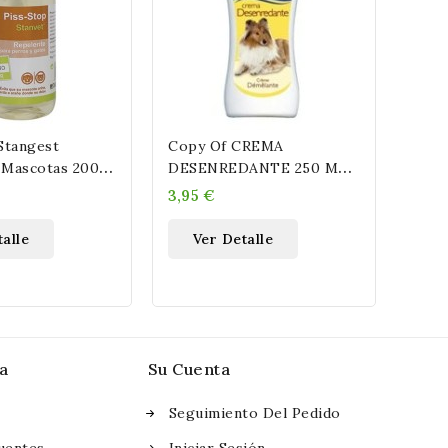
Stangest
Copy Of CREMA
Euka
 Mascotas 200
DESENREDANTE 250 ML
Care
BIOZOO
3,95 €
11,9
alle
Ver Detalle
V
a
Su Cuenta
Seguimiento Del Pedido