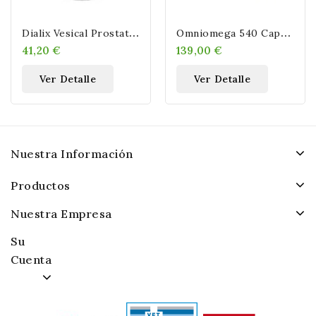
D
Ialix Vesical Prostate 45 Comp
O
Mniomega 540 Capsulas
41,20 €
139,00 €
Ver Detalle
Ver Detalle
Nuestra Información
Productos
Nuestra Empresa
Su
Cuenta