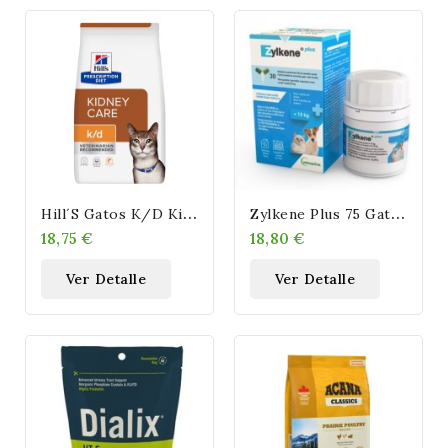
H
Ill´s Gatos K/d Kidney Care (Salmon)
Z
Ylkene Plus 75 Gatos Y Perros Pequeños 30 Caps.
18,75 €
18,80 €
Ver Detalle
Ver Detalle