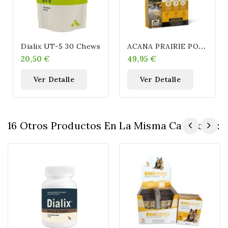
A
CANA PRAIRIE POULTRY RECIPE TAMAÑO ENVASE (((9.7 KG)))
Dialix UT-5 30 Chews
20,50 €
49,95 €
Ver Detalle
Ver Detalle
16 Otros Productos En La Misma Categoría: