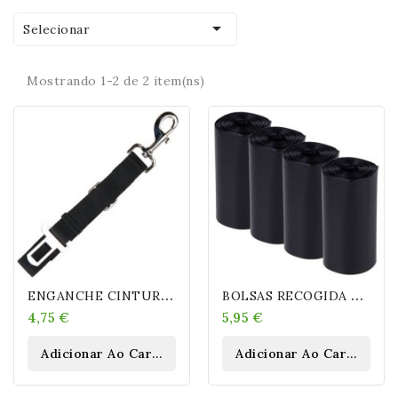

Selecionar
Mostrando 1-2 de 2 item(ns)
E
NGANCHE CINTURÓN DE SEGURIDAD
B
OLSAS RECOGIDA EXCREMENTOS 20 ROLLOS 20 BOLSAS
4,75 €
5,95 €
Adicionar Ao Carrinho
Adicionar Ao Carrinho