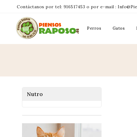
Contáctanos por tel:
916517453
o por e-mail :
Info@pi
Perros
Gatos
Nutro