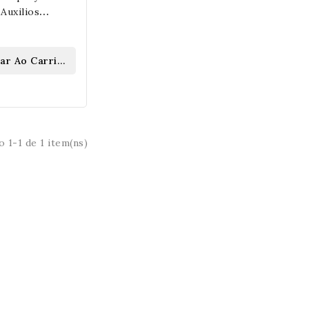
Auxilios
ocesionaria En
nar Ao Carrinho
 1-1 de 1 item(ns)