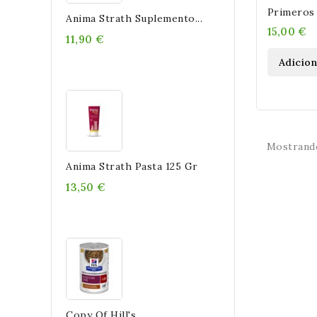
Primeros 
Anima Strath Suplemento...
Contra Pr
15,00 €
11,90 €
Perros
Adicio
Mostrando
Anima Strath Pasta 125 Gr
13,50 €
Copy Of Hill's...