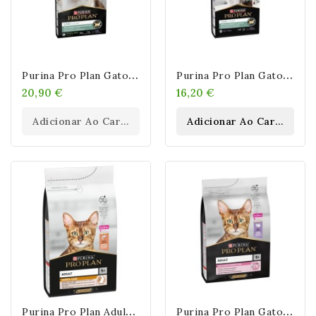
P
Urina Pro Plan Gato Liveclear Sterilised Adult Pavo
P
Urina Pro Plan Gato Liveclear Kitten Pavo 1,4kg
20,90 €
16,20 €
Adicionar Ao Carrinho
Adicionar Ao Carrinho
P
Urina Pro Plan Adult Gato Derma Care Salmón
P
Urina Pro Plan Gato Adult Delicate Digestion Pavo