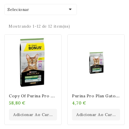

Selecionar
Mostrando 1-12 de 12 item(ns)
C
Opy Of Purina Pro Plan Gato Sterilised Adult Renal Plus Pavo 10+2 KG
P
Urina Pro Plan Gato Sterilised Adult Renal Plus Pavo
58,80 €
4,70 €
Adicionar Ao Carrinho
Adicionar Ao Carrinho