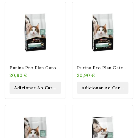
P
Urina Pro Plan Gato Liveclear Sterilised Senior +7 Pavo 1,4kg
P
Urina Pro Plan Gato Liveclear Sterilised Adult Salmón 1,4 Kg
20,90 €
20,90 €
Adicionar Ao Carrinho
Adicionar Ao Carrinho