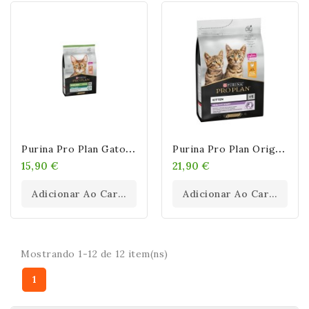
P
Urina Pro Plan Gato Sterilised Adult Renal Plus Salmón
P
Urina Pro Plan Original Kitten Rico En Pollo Para Gatos
15,90 €
21,90 €
Adicionar Ao Carrinho
Adicionar Ao Carrinho
Mostrando 1-12 de 12 item(ns)
1