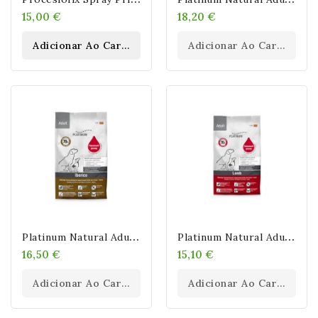
15,00 €
18,20 €
Adicionar Ao Carrinho
Adicionar Ao Carrinho
P
Latinum Natural Adult Iberico & Greens Para Perros
P
Latinum Natural Adult Lamb & Rice Para Perros
16,50 €
15,10 €
Adicionar Ao Carrinho
Adicionar Ao Carrinho