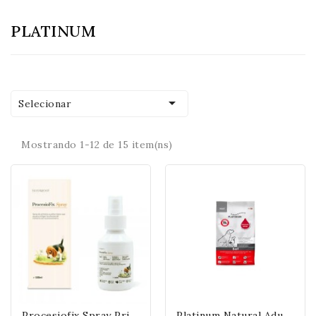
PLATINUM

Selecionar
Mostrando 1-12 de 15 item(ns)
P
Rocesiofix Spray Primeros Auxilios Contra Procesionaria En Perros
P
Latinum Natural Adult Beef & Potato Para Perros