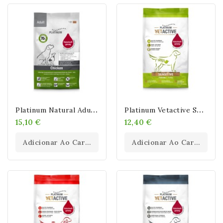
P
Latinum Natural Adult Chicken Para Perros
P
Latinum Vetactive Sensitive Pavo Para Perros
15,10 €
12,40 €
Adicionar Ao Carrinho
Adicionar Ao Carrinho