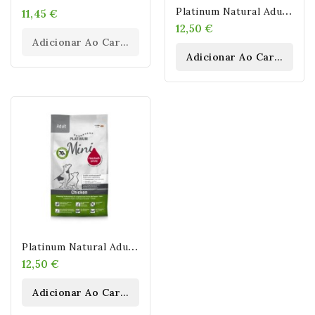
P
Latinum Natural Adult Iberico & Greens Mini Para Perros 900 Gr
11,45 €
12,50 €
Adicionar Ao Carrinho
Adicionar Ao Carrinho
P
Latinum Natural Adult Chicken Mini Para Perros 900 Gr
12,50 €
Adicionar Ao Carrinho