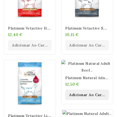
P
Latinum Vetactive Hypoallergenic Ibérico Para Perros
P
Latinum Vetactive Senior Pollo Para Perros
12,40 €
10,15 €
Adicionar Ao Carrinho
Adicionar Ao Carrinho
P
Latinum Natural Adult Beef & Potato Mini Para Perros 900 Gr
12,50 €
Adicionar Ao Carrinho
P
Latinum Vetactive Light Pollo Para Perros