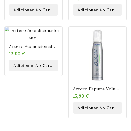
Adicionar Ao Carrinho
Adicionar Ao Carrinho
A
Rtero Acondicionador Mix Spray 300 Ml
13,90 €
Adicionar Ao Carrinho
A
Rtero Espuma Voluminizadora ZOOM 150ml
15,90 €
Adicionar Ao Carrinho