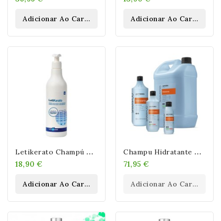
Adicionar Ao Carrinho
Adicionar Ao Carrinho
L
Etikerato Champú Fórmula Mantenimiento 500 Ml
C
Hampu Hidratante Artero 5 L
18,90 €
71,95 €
Adicionar Ao Carrinho
Adicionar Ao Carrinho