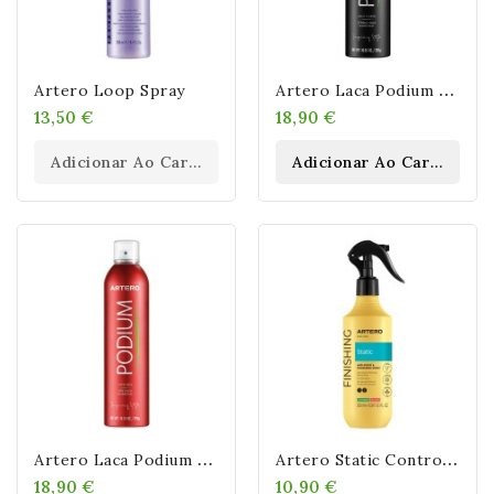
A
Rtero Laca Podium Strong Hold 285gr
Artero Loop Spray
13,50 €
18,90 €
Adicionar Ao Carrinho
Adicionar Ao Carrinho
A
Rtero Laca Podium Dry Hold 298gr
A
Rtero Static Control 300ml
18,90 €
10,90 €