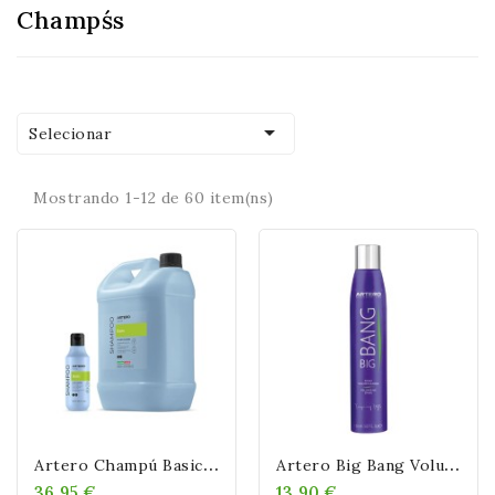
Champśs

Selecionar
Mostrando 1-12 de 60 item(ns)
A
Rtero Champú Basic 5l
A
Rtero Big Bang Voluminizador 300 Ml
36,95 €
13,90 €