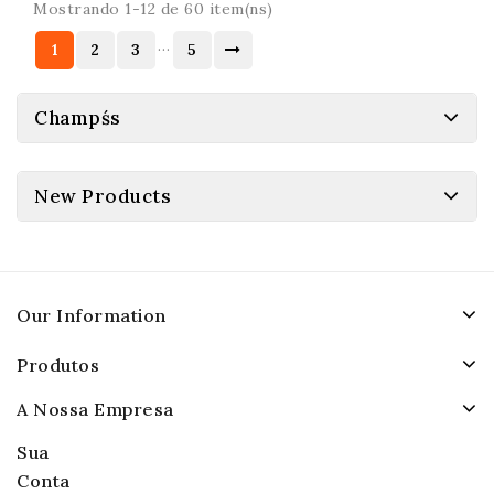
Mostrando 1-12 de 60 item(ns)
…
1
2
3
5
Champśs
New Products
Our Information
Produtos
A Nossa Empresa
Sua
Conta