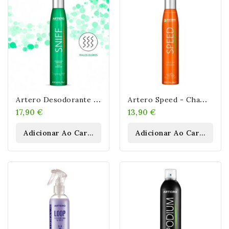
A
Rtero Desodorante Sniff 300 ML
A
Rtero Speed - Champú Seco 300ML
17,90 €
13,90 €
Adicionar Ao Carrinho
Adicionar Ao Carrinho