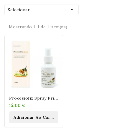

Selecionar
Mostrando 1-1 de 1 item(ns)
P
Rocesiofix Spray Primeros Auxilios Contra Procesionaria En Perros
15,00 €
Adicionar Ao Carrinho