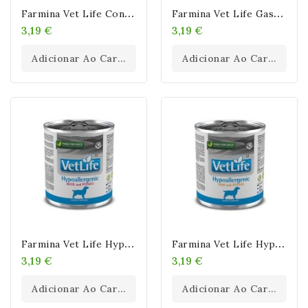
F
Armina Vet Life Convalescence (Latas) 300
F
Armina Vet Life Gastrointestinal (Latas) 300
3,19 €
3,19 €
Adicionar Ao Carrinho
Adicionar Ao Carrinho
F
Armina Vet Life Hypoallergenic Pato (Latas) 300 Gr
F
Armina Vet Life Hypoallergenic Pescado (Latas) 300 Gr
3,19 €
3,19 €
Adicionar Ao Carrinho
Adicionar Ao Carrinho