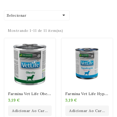

Selecionar
Mostrando 1-11 de 11 item(ns)
F
Armina Vet Life Obesity Latas Para Perros 300 Gr
F
Armina Vet Life Hypoallergenic Cerdo Y Patata Latas Para Perros 300 Gr
3,19 €
3,19 €
Adicionar Ao Carrinho
Adicionar Ao Carrinho