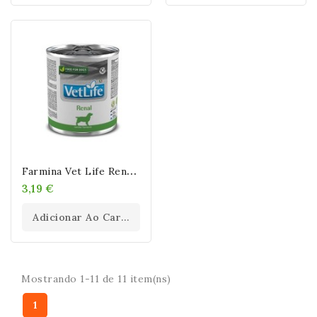
F
Armina Vet Life Renal (Latas) 300 Gr
3,19 €
Adicionar Ao Carrinho
Mostrando 1-11 de 11 item(ns)
1