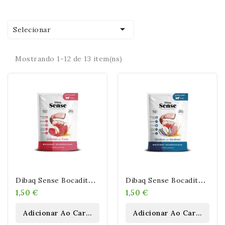

Selecionar
Mostrando 1-12 de 13 item(ns)
D
Ibaq Sense Bocaditos En Salsa Pollo Con Atún 100 Gr
D
Ibaq Sense Bocaditos En Salsa Pollo Con Sardinas 100 Gr
1,50 €
1,50 €
Adicionar Ao Carrinho
Adicionar Ao Carrinho