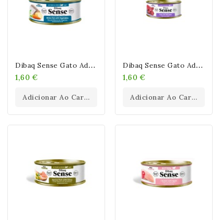
D
Ibaq Sense Gato Adult Grain Free Sterilized Pescado Blanco Con Vegetales...
D
Ibaq Sense Gato Adult Grain Free Atún Con Jabalí Latas
1,60 €
1,60 €
Adicionar Ao Carrinho
Adicionar Ao Carrinho