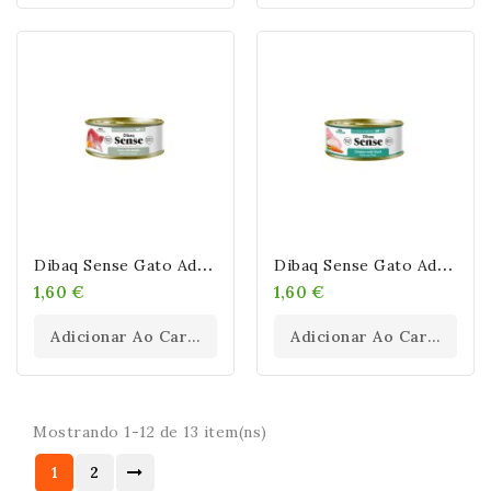
D
Ibaq Sense Gato Adult Grain Free Atún Con Conejo Latas 70 GR
D
Ibaq Sense Gato Adult Grain Free Pollo Con Pato Latas 70 GR
1,60 €
1,60 €
Adicionar Ao Carrinho
Adicionar Ao Carrinho
Mostrando 1-12 de 13 item(ns)
1
2