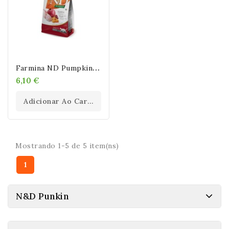
F
Armina ND Pumpkin Grain Free Codorniz Gato
6,10 €
Adicionar Ao Carrinho
Mostrando 1-5 de 5 item(ns)
1
N&D Punkin