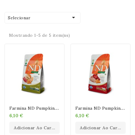

Selecionar
Mostrando 1-5 de 5 item(ns)
F
Armina ND Pumpkin Grain Free Pato Y Melón Gato
F
Armina ND Pumpkin Neutered Grain Free Codorniz Gato
6,10 €
6,10 €
Adicionar Ao Carrinho
Adicionar Ao Carrinho