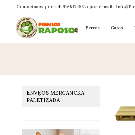
Contáctanos por tel:
916517453
o por e-mail :
Info@pi
Perros
Gatos
ENVĶOS MERCANCĶA
PALETIZADA