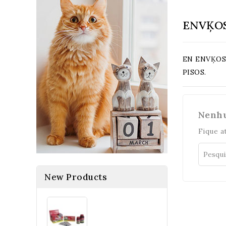
ENVĶO
EN ENVĶOS 
PISOS.
Nenhu
Fique a
New Products