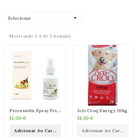

Selecionar
Mostrando 1-3 de 3 item(ns)
P
Rocesiofix Spray Primeros Auxilios Contra Procesionaria En Perros
Acti Croq Energy 20kg
15,00 €
31,50 €
Adicionar Ao Carrinho
Adicionar Ao Carrinho