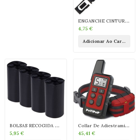
E
NGANCHE CINTURÓN DE SEGURIDAD
4,75 €
Adicionar Ao Carrinho
B
OLSAS RECOGIDA EXCREMENTOS 20 ROLLOS 20 BOLSAS
C
Ollar De Adiestramiento "PetiPop"
5,95 €
45,41 €