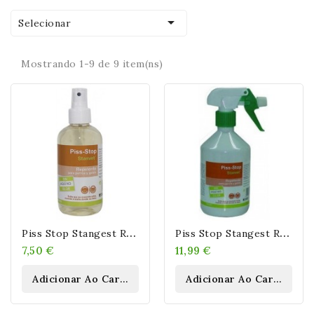

Selecionar
Mostrando 1-9 de 9 item(ns)
P
Iss Stop Stangest Repelente Mascotas 200 Ml
P
Iss Stop Stangest Repelente Mascotas 500 Ml
7,50 €
11,99 €
Adicionar Ao Carrinho
Adicionar Ao Carrinho