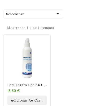

Selecionar
Mostrando 1-1 de 1 item(ns)
L
Eti Kerato Loción Hidratante
15,50 €
Adicionar Ao Carrinho