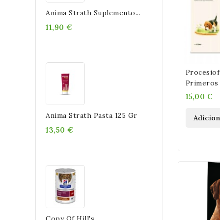
Anima Strath Suplemento...
11,90 €
Procesiof
Primeros 
Contra Pr
15,00 €
Perros
Anima Strath Pasta 125 Gr
Adicio
13,50 €
Copy Of Hill's...