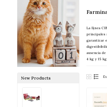
Farmin
La lķnea CI
principales
garantizar 
digestibibil
ausencia de
4 kg y 15 kg
Ex
New Products