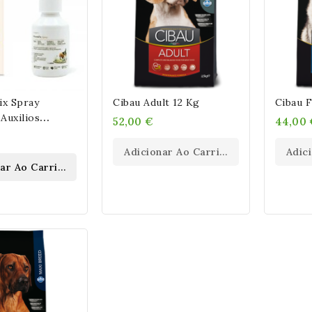
ix Spray
Cibau Adult 12 Kg
Cibau F
Auxilios
52,00 €
44,00 
ocesionaria En
Adicionar Ao Carrinho
Adic
nar Ao Carrinho