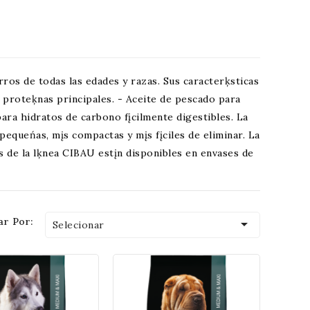
ros de todas las edades y razas. Sus caracterķsticas
e proteķnas principales. - Aceite de pescado para
ara hidratos de carbono fįcilmente digestibles. La
pequeńas, mįs compactas y mįs fįciles de eliminar. La
de la lķnea CIBAU estįn disponibles en envases de
r Por:

Selecionar