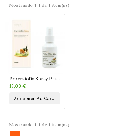
Mostrando 1-1 de 1 item(ns)
P
Rocesiofix Spray Primeros Auxilios Contra Procesionaria En Perros
15,00 €
Adicionar Ao Carrinho
Mostrando 1-1 de 1 item(ns)
1