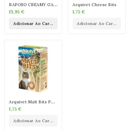
R
APOSO CREAMY GATOS 50 SOBRES 10 GR
Arquivet Cheese Bits
13,95 €
1,75 €
Adicionar Ao Carrinho
Adicionar Ao Carrinho
A
Rquivet Malt Bits PREMIOS MALTA
1,75 €
Adicionar Ao Carrinho