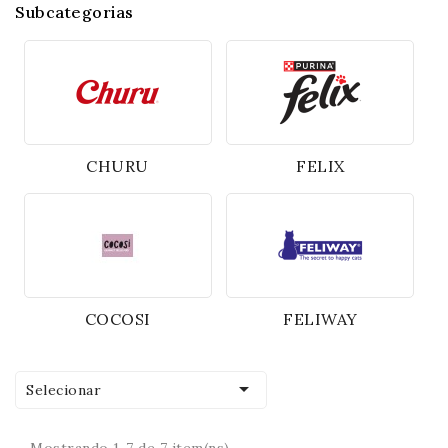
Subcategorias
CHURU
FELIX
COCOSI
FELIWAY

Selecionar
Mostrando 1-7 de 7 item(ns)