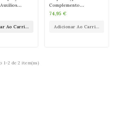
Auxilios
Complemento
ocesionaria En
Pancreatico Blister 60
74,95 €
Cápsulas
nar Ao Carrinho
Adicionar Ao Carrinho
 1-2 de 2 item(ns)