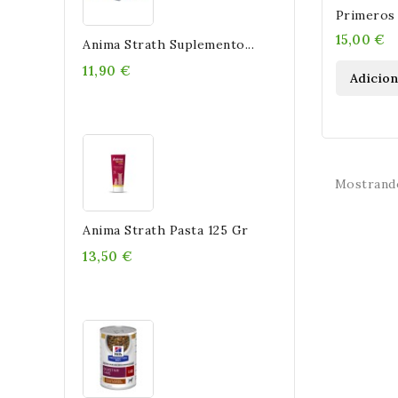
Primeros 
Contra Pr
15,00 €
Anima Strath Suplemento...
Perros
11,90 €
Adicio
Mostrando
Anima Strath Pasta 125 Gr
13,50 €