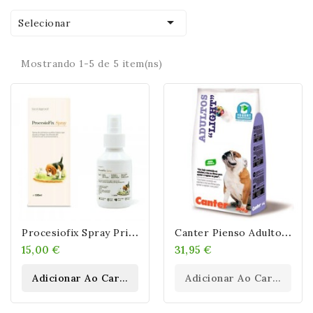

Selecionar
Mostrando 1-5 de 5 item(ns)
P
Rocesiofix Spray Primeros Auxilios Contra Procesionaria En Perros
C
Anter Pienso Adultos LIGHT Con Yogurt 20KG
15,00 €
31,95 €
Adicionar Ao Carrinho
Adicionar Ao Carrinho