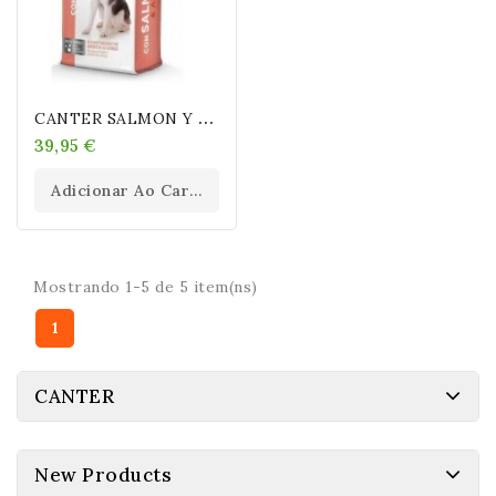
C
ANTER SALMON Y ARROZ 20 KG
39,95 €
Adicionar Ao Carrinho
Mostrando 1-5 de 5 item(ns)
1
CANTER
New Products