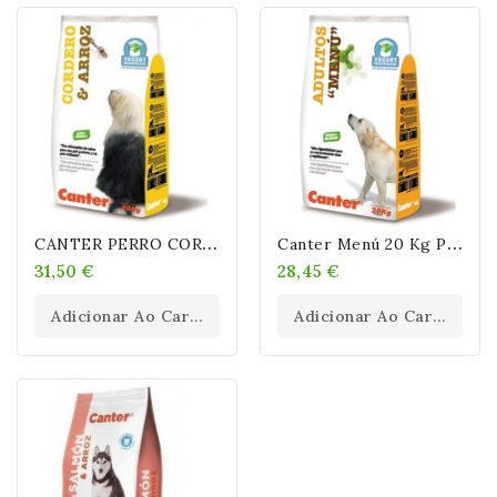
C
ANTER PERRO CORDERO ARROZ 20 Kg.
C
Anter Menú 20 Kg Pollo
31,50 €
28,45 €
Adicionar Ao Carrinho
Adicionar Ao Carrinho