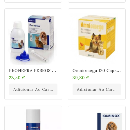
P
RONEFRA PERROS Y GATOS
O
Mniomega 120 Capsulas
23,50 €
39,80 €
Adicionar Ao Carrinho
Adicionar Ao Carrinho