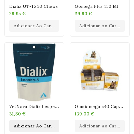
Dialix UT-15 30 Chews
Gomega Plus 150 Ml
29,95 €
39,90 €
Adicionar Ao Carrinho
Adicionar Ao Carrinho
V
EtNova Dialix Lespedeza 5 Perro De Raza Pequeña O Gato 60 Unidades
O
Mniomega 540 Capsulas
31,80 €
139,00 €
Adicionar Ao Carrinho
Adicionar Ao Carrinho