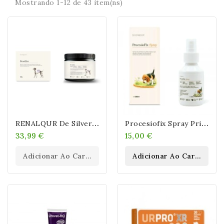
Mostrando 1-12 de 43 item(ns)
R
ENALQUR De Silverwoof
P
Rocesiofix Spray Primeros Auxilios Contra Procesionaria En Perros
33,99 €
15,00 €
Adicionar Ao Carrinho
Adicionar Ao Carrinho