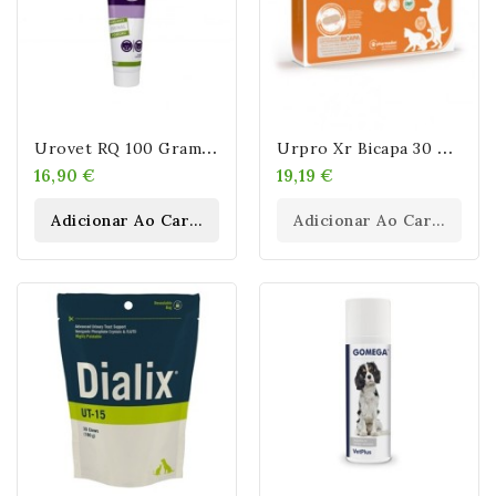
U
Rovet RQ 100 Gramos
U
Rpro Xr Bicapa 30 Comp.
16,90 €
19,19 €
Adicionar Ao Carrinho
Adicionar Ao Carrinho