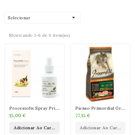

Selecionar
Mostrando 1-6 de 6 item(ns)
P
Rocesiofix Spray Primeros Auxilios Contra Procesionaria En Perros
P
Ienso Primordial Grain Free Pollo Y Salmón
15,00 €
77,15 €
Adicionar Ao Carrinho
Adicionar Ao Carrinho