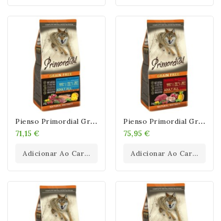
P
Ienso Primordial Grain Free Pato Y Trucha
P
Ienso Primordial Grain Free Búfalo Y Caballa
71,15 €
75,95 €
Adicionar Ao Carrinho
Adicionar Ao Carrinho