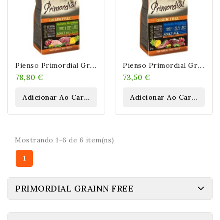
P
Ienso Primordial Grain Free Ciervo Y Pavo
P
Ienso Primordial Grain Free Cordero Y Atún
78,80 €
73,50 €
Adicionar Ao Carrinho
Adicionar Ao Carrinho
Mostrando 1-6 de 6 item(ns)
1
PRIMORDIAL GRAINN FREE