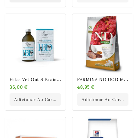
H
Ifas Vet Gut & Brain Pet Soporte Digestivo Y Del Cerebro 250 Ml
F
ARMINA ND DOG MEDIUM MAXI QUINOA SKIN COAT CODORNIZ 7KG
36,00 €
48,95 €
Adicionar Ao Carrinho
Adicionar Ao Carrinho