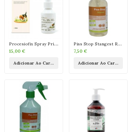
P
Rocesiofix Spray Primeros Auxilios Contra Procesionaria En Perros
P
Iss Stop Stangest Repelente Mascotas 200 Ml
15,00 €
7,50 €
Adicionar Ao Carrinho
Adicionar Ao Carrinho