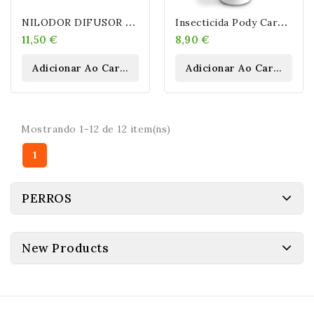
N
ILODOR DIFUSOR + Recambio 40 ML
I
Nsecticida Pody Care Spray Antiparasitario 1 Litro
11,50 €
8,90 €
Adicionar Ao Carrinho
Adicionar Ao Carrinho
Mostrando 1-12 de 12 item(ns)
1
PERROS
New Products