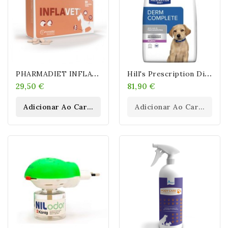
P
HARMADIET INFLAVET ANTIINFLAMATORIO PARA PERROS Y GATOS
H
Ill's Prescription Diet Derm Complete Puppy 12 Kg
29,50 €
81,90 €
Adicionar Ao Carrinho
Adicionar Ao Carrinho