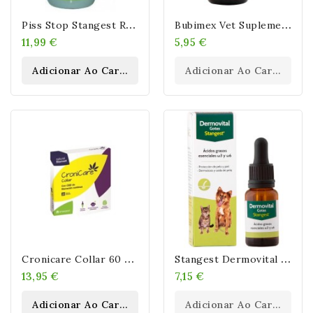
P
Iss Stop Stangest Repelente Mascotas 500 Ml
B
Ubimex Vet Suplemento Aceite De Salmón
11,99 €
5,95 €
Adicionar Ao Carrinho
Adicionar Ao Carrinho
C
Ronicare Collar 60 Cm Stangest
S
Tangest Dermovital Gotas 15 Ml
13,95 €
7,15 €
Adicionar Ao Carrinho
Adicionar Ao Carrinho