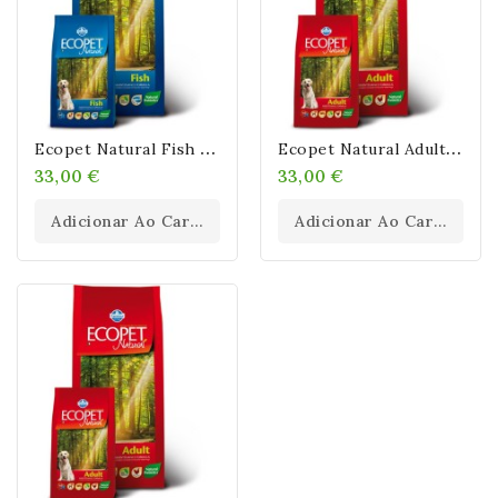
E
Copet Natural Fish 12kg
E
Copet Natural Adult MAXI 12kg
33,00 €
33,00 €
Adicionar Ao Carrinho
Adicionar Ao Carrinho