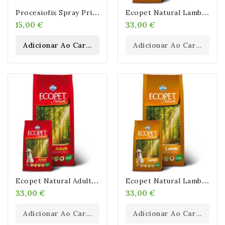
P
Rocesiofix Spray Primeros Auxilios Contra Procesionaria En Perros
E
Copet Natural Lamb 12kg
15,00 €
33,00 €
Adicionar Ao Carrinho
Adicionar Ao Carrinho
E
Copet Natural Adult 12kg
E
Copet Natural Lamb MAXI 12kg
33,00 €
33,00 €
Adicionar Ao Carrinho
Adicionar Ao Carrinho