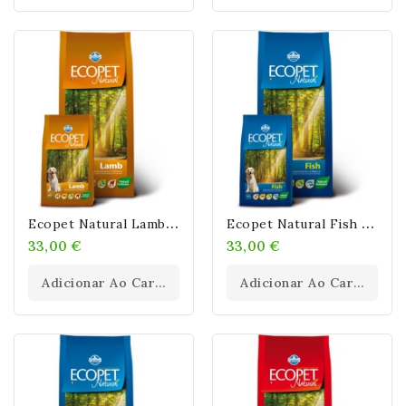
E
Copet Natural Lamb MINI 12kg
E
Copet Natural Fish MAXI 12kg
33,00 €
33,00 €
Adicionar Ao Carrinho
Adicionar Ao Carrinho