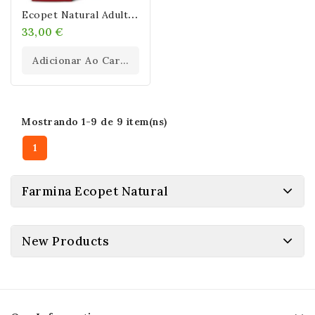
E
Copet Natural Adult MINI 12kg
33,00 €
Adicionar Ao Carrinho
Mostrando 1-9 de 9 item(ns)
1
Farmina Ecopet Natural
New Products