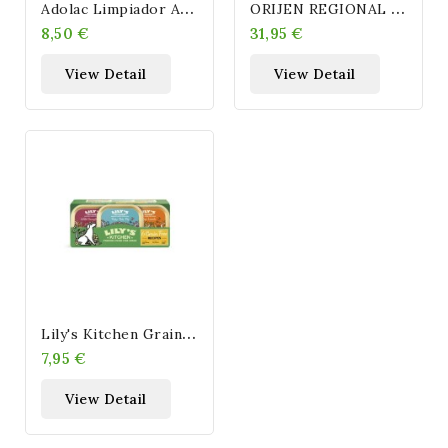
A
Dolac Limpiador Auricular Para Perros Y Gatos
O
RIJEN REGIONAL RED CAT 5.4 KG
8,50 €
31,95 €
View Detail
View Detail
L
Ily's Kitchen Grain Free Dinners Multipack Para Perros
7,95 €
View Detail