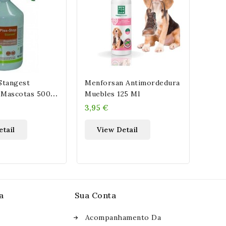
Stangest
Menforsan Antimordedura
ENG
 Mascotas 500
Muebles 125 Ml
DE 
3,95 €
4,75
etail
View Detail
V
a
Sua Conta
Acompanhamento Da