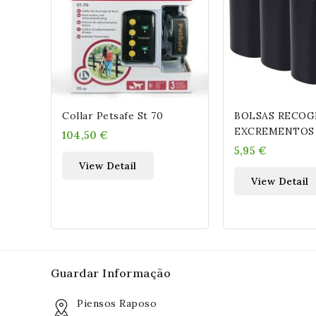
Collar Petsafe St 70
BOLSAS RECOGIDA
EXCREMENTOS 2
104,50 €
ROLLOS 20 BO
5,95 €
View Detail
View Detail
Guardar Informação
Piensos Raposo