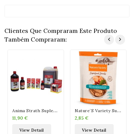
Clientes Que Compraram Este Produto
Também Compraram:
A
Nima Strath Suplemento Alimenticio Anima-Strath
N
Ature`s Variety Superfood Snacks Adult Salmón Para Perros
11,90 €
2,85 €
View Detail
View Detail