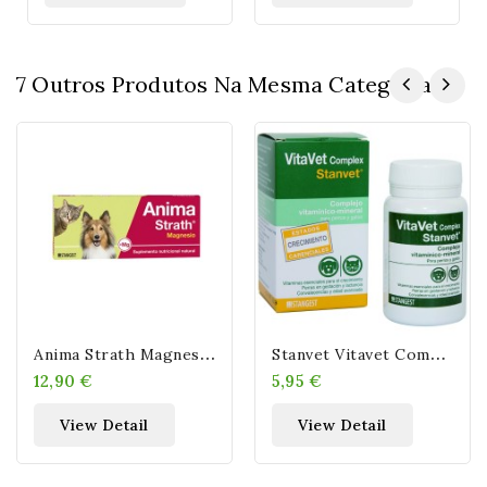
7 Outros Produtos Na Mesma Categoria:
A
Nima Strath Magnesio COMPRIMIDOS
S
Tanvet Vitavet Complex 60 Comprimidos
12,90 €
5,95 €
View Detail
View Detail